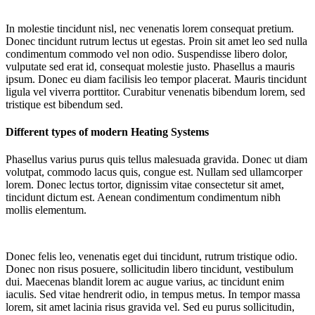
In molestie tincidunt nisl, nec venenatis lorem consequat pretium.
Donec tincidunt rutrum lectus ut egestas. Proin sit amet leo sed nulla
condimentum commodo vel non odio. Suspendisse libero dolor,
vulputate sed erat id, consequat molestie justo. Phasellus a mauris
ipsum. Donec eu diam facilisis leo tempor placerat. Mauris tincidunt
ligula vel viverra porttitor. Curabitur venenatis bibendum lorem, sed
tristique est bibendum sed.
Different types of modern Heating Systems
Phasellus varius purus quis tellus malesuada gravida. Donec ut diam
volutpat, commodo lacus quis, congue est. Nullam sed ullamcorper
lorem. Donec lectus tortor, dignissim vitae consectetur sit amet,
tincidunt dictum est. Aenean condimentum condimentum nibh
mollis elementum.
Donec felis leo, venenatis eget dui tincidunt, rutrum tristique odio.
Donec non risus posuere, sollicitudin libero tincidunt, vestibulum
dui. Maecenas blandit lorem ac augue varius, ac tincidunt enim
iaculis. Sed vitae hendrerit odio, in tempus metus. In tempor massa
lorem, sit amet lacinia risus gravida vel. Sed eu purus sollicitudin,