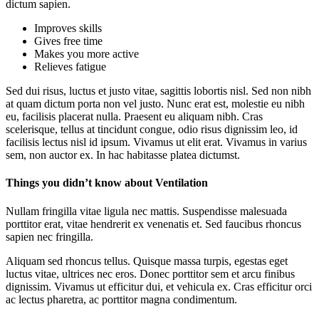
dictum sapien.
Improves skills
Gives free time
Makes you more active
Relieves fatigue
Sed dui risus, luctus et justo vitae, sagittis lobortis nisl. Sed non nibh
at quam dictum porta non vel justo. Nunc erat est, molestie eu nibh
eu, facilisis placerat nulla. Praesent eu aliquam nibh. Cras
scelerisque, tellus at tincidunt congue, odio risus dignissim leo, id
facilisis lectus nisl id ipsum. Vivamus ut elit erat. Vivamus in varius
sem, non auctor ex. In hac habitasse platea dictumst.
Things you didn’t know about Ventilation
Nullam fringilla vitae ligula nec mattis. Suspendisse malesuada
porttitor erat, vitae hendrerit ex venenatis et. Sed faucibus rhoncus
sapien nec fringilla.
Aliquam sed rhoncus tellus. Quisque massa turpis, egestas eget
luctus vitae, ultrices nec eros. Donec porttitor sem et arcu finibus
dignissim. Vivamus ut efficitur dui, et vehicula ex. Cras efficitur orci
ac lectus pharetra, ac porttitor magna condimentum.