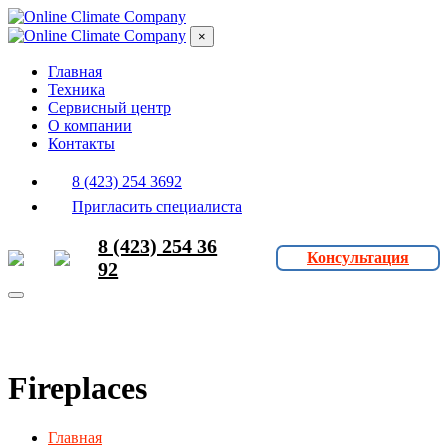
×
Главная
Техника
Сервисный центр
О компании
Контакты
8 (423) 254 3692
Пригласить специалиста
8 (423) 254 36
Консультация
92
Fireplaces
Главная