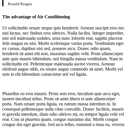
Ronald Reagan
The advantage of Air Conditioning
Ut sollicitudin ornare neque quis hendrerit. Aenean suscipit eros nec
nisi luctus, nec finibus eros ultrices. Nulla facilisi. Integer imperdiet,
nisi sed malesuada sodales, urna nunc lobortis erat, sagittis placerat
felis magna eu nisi. Morbi scelerisque varius porta. Vestibulum eget
ex cursus, dapibus nisi sed, posuere arcu. Donec odio quam,
hendrerit sit amet elit non, maximus sagittis velit. Proin ullamcorper
ante quis mauris bibendum, sed fringilla massa vestibulum. Nam in
sollicitudin est. Pellentesque malesuada auctor viverra. Aenean
eleifend augue nibh, eu ornare augue commodo sit amet. Morbi vel
sem in elit bibendum consectetur sed vel ligula.
Phasellus eu eros mauris. Proin sem eros, tincidunt quis arcu eget,
laoreet tincidunt tellus. Proin sit amet libero et ante ullamcorper
porta. Nam ornare porta ligula, eu rutrum massa interdum in. In
consequat pellentesque nulla vitae convallis. Donec facilisis, mauris
et gravida interdum, diam odio ultrices mi, eu tempor ligula velit vel
erat. Cras ut pharetra quam, congue maximus dui. Morbi congue
congue dui eget gravida. Sed arcu tellus, euismod a risus eu, viverra