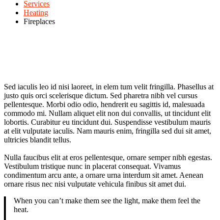
Services
Heating
Fireplaces
Sed iaculis leo id nisi laoreet, in elem tum velit fringilla. Phasellus at
justo quis orci scelerisque dictum. Sed pharetra nibh vel cursus
pellentesque. Morbi odio odio, hendrerit eu sagittis id, malesuada
commodo mi. Nullam aliquet elit non dui convallis, ut tincidunt elit
lobortis. Curabitur eu tincidunt dui. Suspendisse vestibulum mauris
at elit vulputate iaculis. Nam mauris enim, fringilla sed dui sit amet,
ultricies blandit tellus.
Nulla faucibus elit at eros pellentesque, ornare semper nibh egestas.
Vestibulum tristique nunc in placerat consequat. Vivamus
condimentum arcu ante, a ornare urna interdum sit amet. Aenean
ornare risus nec nisi vulputate vehicula finibus sit amet dui.
When you can’t make them see the light, make them feel the
heat.