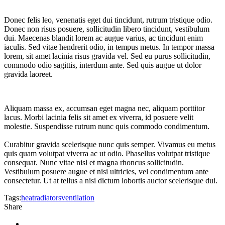
Donec felis leo, venenatis eget dui tincidunt, rutrum tristique odio.
Donec non risus posuere, sollicitudin libero tincidunt, vestibulum
dui. Maecenas blandit lorem ac augue varius, ac tincidunt enim
iaculis. Sed vitae hendrerit odio, in tempus metus. In tempor massa
lorem, sit amet lacinia risus gravida vel. Sed eu purus sollicitudin,
commodo odio sagittis, interdum ante. Sed quis augue ut dolor
gravida laoreet.
Aliquam massa ex, accumsan eget magna nec, aliquam porttitor
lacus. Morbi lacinia felis sit amet ex viverra, id posuere velit
molestie. Suspendisse rutrum nunc quis commodo condimentum.
Curabitur gravida scelerisque nunc quis semper. Vivamus eu metus
quis quam volutpat viverra ac ut odio. Phasellus volutpat tristique
consequat. Nunc vitae nisl et magna rhoncus sollicitudin.
Vestibulum posuere augue et nisi ultricies, vel condimentum ante
consectetur. Ut at tellus a nisi dictum lobortis auctor scelerisque dui.
Tags:
heat
radiators
ventilation
Share