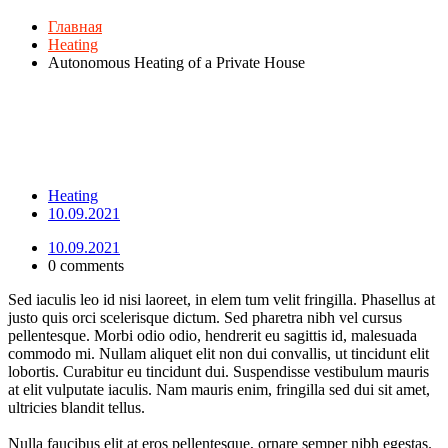
Главная
Heating
Autonomous Heating of a Private House
Heating
10.09.2021
10.09.2021
0 comments
Sed iaculis leo id nisi laoreet, in elem tum velit fringilla. Phasellus at
justo quis orci scelerisque dictum. Sed pharetra nibh vel cursus
pellentesque. Morbi odio odio, hendrerit eu sagittis id, malesuada
commodo mi. Nullam aliquet elit non dui convallis, ut tincidunt elit
lobortis. Curabitur eu tincidunt dui. Suspendisse vestibulum mauris
at elit vulputate iaculis. Nam mauris enim, fringilla sed dui sit amet,
ultricies blandit tellus.
Nulla faucibus elit at eros pellentesque, ornare semper nibh egestas.