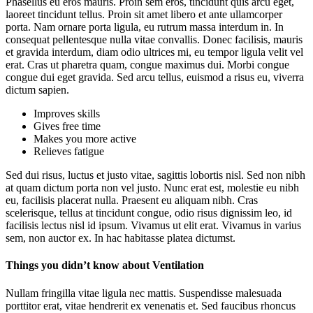
Phasellus eu eros mauris. Proin sem eros, tincidunt quis arcu eget,
laoreet tincidunt tellus. Proin sit amet libero et ante ullamcorper
porta. Nam ornare porta ligula, eu rutrum massa interdum in. In
consequat pellentesque nulla vitae convallis. Donec facilisis, mauris
et gravida interdum, diam odio ultrices mi, eu tempor ligula velit vel
erat. Cras ut pharetra quam, congue maximus dui. Morbi congue
congue dui eget gravida. Sed arcu tellus, euismod a risus eu, viverra
dictum sapien.
Improves skills
Gives free time
Makes you more active
Relieves fatigue
Sed dui risus, luctus et justo vitae, sagittis lobortis nisl. Sed non nibh
at quam dictum porta non vel justo. Nunc erat est, molestie eu nibh
eu, facilisis placerat nulla. Praesent eu aliquam nibh. Cras
scelerisque, tellus at tincidunt congue, odio risus dignissim leo, id
facilisis lectus nisl id ipsum. Vivamus ut elit erat. Vivamus in varius
sem, non auctor ex. In hac habitasse platea dictumst.
Things you didn’t know about Ventilation
Nullam fringilla vitae ligula nec mattis. Suspendisse malesuada
porttitor erat, vitae hendrerit ex venenatis et. Sed faucibus rhoncus