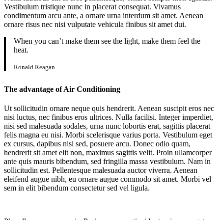
Vestibulum tristique nunc in placerat consequat. Vivamus
condimentum arcu ante, a ornare urna interdum sit amet. Aenean
ornare risus nec nisi vulputate vehicula finibus sit amet dui.
When you can’t make them see the light, make them feel the
heat.
Ronald Reagan
The advantage of Air Conditioning
Ut sollicitudin ornare neque quis hendrerit. Aenean suscipit eros nec
nisi luctus, nec finibus eros ultrices. Nulla facilisi. Integer imperdiet,
nisi sed malesuada sodales, urna nunc lobortis erat, sagittis placerat
felis magna eu nisi. Morbi scelerisque varius porta. Vestibulum eget
ex cursus, dapibus nisi sed, posuere arcu. Donec odio quam,
hendrerit sit amet elit non, maximus sagittis velit. Proin ullamcorper
ante quis mauris bibendum, sed fringilla massa vestibulum. Nam in
sollicitudin est. Pellentesque malesuada auctor viverra. Aenean
eleifend augue nibh, eu ornare augue commodo sit amet. Morbi vel
sem in elit bibendum consectetur sed vel ligula.