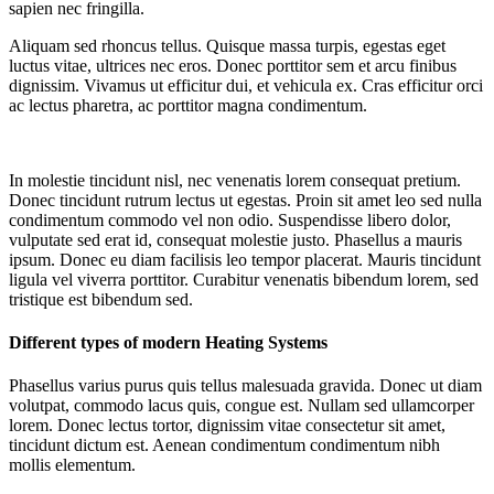
sapien nec fringilla.
Aliquam sed rhoncus tellus. Quisque massa turpis, egestas eget
luctus vitae, ultrices nec eros. Donec porttitor sem et arcu finibus
dignissim. Vivamus ut efficitur dui, et vehicula ex. Cras efficitur orci
ac lectus pharetra, ac porttitor magna condimentum.
In molestie tincidunt nisl, nec venenatis lorem consequat pretium.
Donec tincidunt rutrum lectus ut egestas. Proin sit amet leo sed nulla
condimentum commodo vel non odio. Suspendisse libero dolor,
vulputate sed erat id, consequat molestie justo. Phasellus a mauris
ipsum. Donec eu diam facilisis leo tempor placerat. Mauris tincidunt
ligula vel viverra porttitor. Curabitur venenatis bibendum lorem, sed
tristique est bibendum sed.
Different types of modern Heating Systems
Phasellus varius purus quis tellus malesuada gravida. Donec ut diam
volutpat, commodo lacus quis, congue est. Nullam sed ullamcorper
lorem. Donec lectus tortor, dignissim vitae consectetur sit amet,
tincidunt dictum est. Aenean condimentum condimentum nibh
mollis elementum.