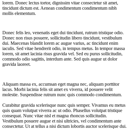
lorem. Donec lectus tortor, dignissim vitae consectetur sit amet,
tincidunt dictum est. Aenean condimentum condimentum nibh
mollis elementum.
Donec felis leo, venenatis eget dui tincidunt, rutrum tristique odio.
Donec non risus posuere, sollicitudin libero tincidunt, vestibulum
dui. Maecenas blandit lorem ac augue varius, ac tincidunt enim
iaculis. Sed vitae hendrerit odio, in tempus metus. In tempor massa
lorem, sit amet lacinia risus gravida vel. Sed eu purus sollicitudin,
commodo odio sagittis, interdum ante. Sed quis augue ut dolor
gravida laoreet.
Aliquam massa ex, accumsan eget magna nec, aliquam porttitor
lacus. Morbi lacinia felis sit amet ex viverra, id posuere velit
molestie. Suspendisse rutrum nunc quis commodo condimentum.
Curabitur gravida scelerisque nunc quis semper. Vivamus eu metus
quis quam volutpat viverra ac ut odio. Phasellus volutpat tristique
consequat. Nunc vitae nisl et magna rhoncus sollicitudin.
Vestibulum posuere augue et nisi ultricies, vel condimentum ante
consectetur. Ut at tellus a nisi dictum lobortis auctor scelerisque dui.