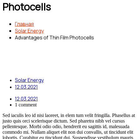
Photocells
Главная
Solar Energy
Advantages of Thin Film Photocells
Solar Energy
12.03.2021
12.03.2021
1 comment
Sed iaculis leo id nisi laoreet, in elem tum velit fringilla. Phasellus at
justo quis orci scelerisque dictum. Sed pharetra nibh vel cursus
pellentesque. Morbi odio odio, hendrerit eu sagittis id, malesuada
commodo mi. Nullam aliquet elit non dui convallis, ut tincidunt elit
lobortis. Curabitur eu tincidunt dui. Suspendisse vestibulum mauris