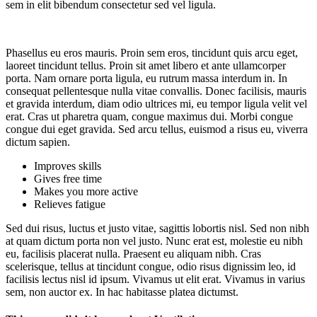
sem in elit bibendum consectetur sed vel ligula.
Phasellus eu eros mauris. Proin sem eros, tincidunt quis arcu eget,
laoreet tincidunt tellus. Proin sit amet libero et ante ullamcorper
porta. Nam ornare porta ligula, eu rutrum massa interdum in. In
consequat pellentesque nulla vitae convallis. Donec facilisis, mauris
et gravida interdum, diam odio ultrices mi, eu tempor ligula velit vel
erat. Cras ut pharetra quam, congue maximus dui. Morbi congue
congue dui eget gravida. Sed arcu tellus, euismod a risus eu, viverra
dictum sapien.
Improves skills
Gives free time
Makes you more active
Relieves fatigue
Sed dui risus, luctus et justo vitae, sagittis lobortis nisl. Sed non nibh
at quam dictum porta non vel justo. Nunc erat est, molestie eu nibh
eu, facilisis placerat nulla. Praesent eu aliquam nibh. Cras
scelerisque, tellus at tincidunt congue, odio risus dignissim leo, id
facilisis lectus nisl id ipsum. Vivamus ut elit erat. Vivamus in varius
sem, non auctor ex. In hac habitasse platea dictumst.