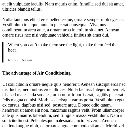
at elit vulputate iaculis. Nam mauris enim, fringilla sed dui sit amet,
ultricies blandit tellus.
Nulla faucibus elit at eros pellentesque, ornare semper nibh egestas.
Vestibulum tristique nunc in placerat consequat. Vivamus
condimentum arcu ante, a ornare urna interdum sit amet. Aenean
ornare risus nec nisi vulputate vehicula finibus sit amet dui.
When you can’t make them see the light, make them feel the
heat.
Ronald Reagan
The advantage of Air Conditioning
Ut sollicitudin ornare neque quis hendrerit. Aenean suscipit eros nec
nisi luctus, nec finibus eros ultrices. Nulla facilisi. Integer imperdiet,
nisi sed malesuada sodales, urna nunc lobortis erat, sagittis placerat
felis magna eu nisi. Morbi scelerisque varius porta. Vestibulum eget
ex cursus, dapibus nisi sed, posuere arcu. Donec odio quam,
hendrerit sit amet elit non, maximus sagittis velit. Proin ullamcorper
ante quis mauris bibendum, sed fringilla massa vestibulum. Nam in
sollicitudin est. Pellentesque malesuada auctor viverra. Aenean
eleifend augue nibh, eu ornare augue commodo sit amet. Morbi vel