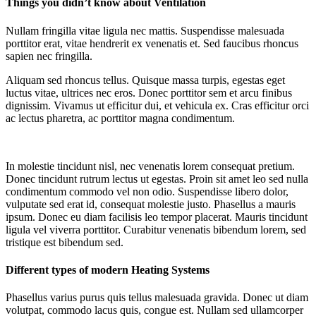
Things you didn’t know about Ventilation
Nullam fringilla vitae ligula nec mattis. Suspendisse malesuada
porttitor erat, vitae hendrerit ex venenatis et. Sed faucibus rhoncus
sapien nec fringilla.
Aliquam sed rhoncus tellus. Quisque massa turpis, egestas eget
luctus vitae, ultrices nec eros. Donec porttitor sem et arcu finibus
dignissim. Vivamus ut efficitur dui, et vehicula ex. Cras efficitur orci
ac lectus pharetra, ac porttitor magna condimentum.
In molestie tincidunt nisl, nec venenatis lorem consequat pretium.
Donec tincidunt rutrum lectus ut egestas. Proin sit amet leo sed nulla
condimentum commodo vel non odio. Suspendisse libero dolor,
vulputate sed erat id, consequat molestie justo. Phasellus a mauris
ipsum. Donec eu diam facilisis leo tempor placerat. Mauris tincidunt
ligula vel viverra porttitor. Curabitur venenatis bibendum lorem, sed
tristique est bibendum sed.
Different types of modern Heating Systems
Phasellus varius purus quis tellus malesuada gravida. Donec ut diam
volutpat, commodo lacus quis, congue est. Nullam sed ullamcorper