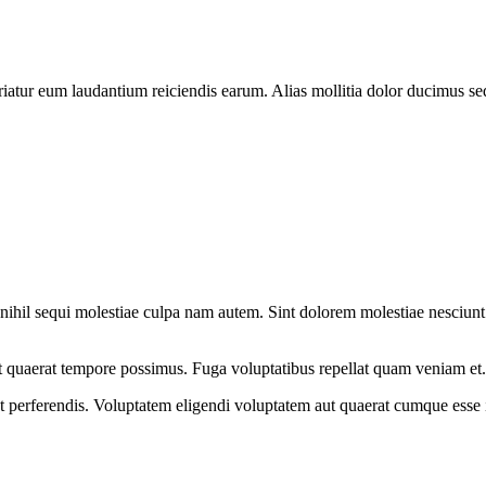
riatur eum laudantium reiciendis earum. Alias mollitia dolor ducimus se
ihil sequi molestiae culpa nam autem. Sint dolorem molestiae nesciunt 
t quaerat tempore possimus. Fuga voluptatibus repellat quam veniam et.
perferendis. Voluptatem eligendi voluptatem aut quaerat cumque esse i