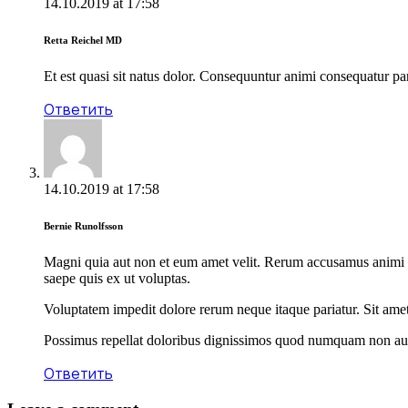
14.10.2019
at
17:58
Retta Reichel MD
Et est quasi sit natus dolor. Consequuntur animi consequatur pa
Ответить
14.10.2019
at
17:58
Bernie Runolfsson
Magni quia aut non et eum amet velit. Rerum accusamus animi n
saepe quis ex ut voluptas.
Voluptatem impedit dolore rerum neque itaque pariatur. Sit ame
Possimus repellat doloribus dignissimos quod numquam non aut 
Ответить