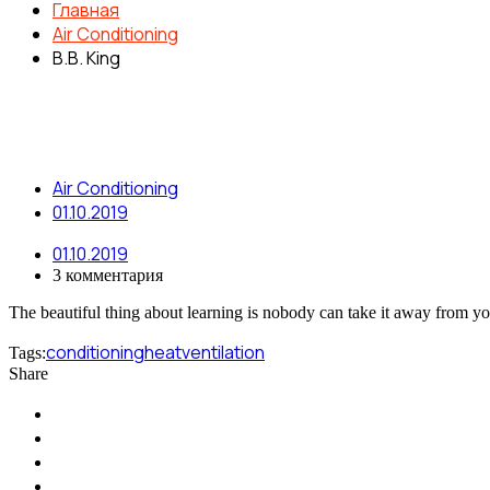
Главная
Air Conditioning
B.B. King
Air Conditioning
01.10.2019
01.10.2019
3 комментария
The beautiful thing about learning is nobody can take it away from y
conditioning
heat
ventilation
Tags:
Share