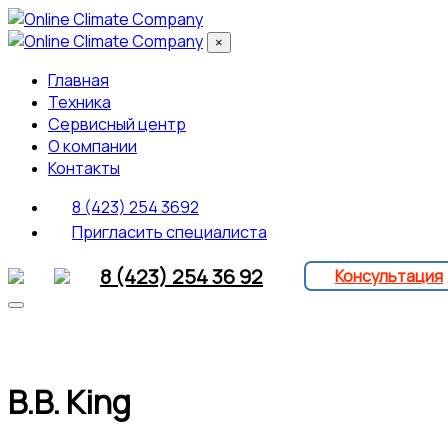
×
Главная
Техника
Сервисный центр
О компании
Контакты
8 (423) 254 3692
Пригласить специалиста
8 (423) 254 36 92
Консультация
B.B. King