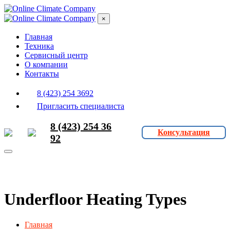
×
Главная
Техника
Сервисный центр
О компании
Контакты
8 (423) 254 3692
Пригласить специалиста
8 (423) 254 36
Консультация
92
Underfloor Heating Types
Главная