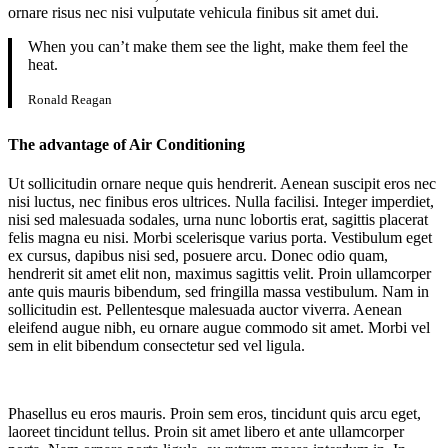
ornare risus nec nisi vulputate vehicula finibus sit amet dui.
When you can’t make them see the light, make them feel the
heat.
Ronald Reagan
The advantage of Air Conditioning
Ut sollicitudin ornare neque quis hendrerit. Aenean suscipit eros nec
nisi luctus, nec finibus eros ultrices. Nulla facilisi. Integer imperdiet,
nisi sed malesuada sodales, urna nunc lobortis erat, sagittis placerat
felis magna eu nisi. Morbi scelerisque varius porta. Vestibulum eget
ex cursus, dapibus nisi sed, posuere arcu. Donec odio quam,
hendrerit sit amet elit non, maximus sagittis velit. Proin ullamcorper
ante quis mauris bibendum, sed fringilla massa vestibulum. Nam in
sollicitudin est. Pellentesque malesuada auctor viverra. Aenean
eleifend augue nibh, eu ornare augue commodo sit amet. Morbi vel
sem in elit bibendum consectetur sed vel ligula.
Phasellus eu eros mauris. Proin sem eros, tincidunt quis arcu eget,
laoreet tincidunt tellus. Proin sit amet libero et ante ullamcorper