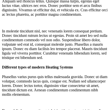
Aliquam sed rhoncus tellus. Quisque massa turpis, egestas eget
luctus vitae, ultrices nec eros. Donec porttitor sem et arcu finibus
dignissim. Vivamus ut efficitur dui, et vehicula ex. Cras efficitur orci
ac lectus pharetra, ac porttitor magna condimentum.
In molestie tincidunt nisl, nec venenatis lorem consequat pretium.
Donec tincidunt rutrum lectus ut egestas. Proin sit amet leo sed nulla
condimentum commodo vel non odio. Suspendisse libero dolor,
vulputate sed erat id, consequat molestie justo. Phasellus a mauris
ipsum. Donec eu diam facilisis leo tempor placerat. Mauris tincidunt
ligula vel viverra porttitor. Curabitur venenatis bibendum lorem, sed
tristique est bibendum sed.
Different types of modern Heating Systems
Phasellus varius purus quis tellus malesuada gravida. Donec ut diam
volutpat, commodo lacus quis, congue est. Nullam sed ullamcorper
lorem. Donec lectus tortor, dignissim vitae consectetur sit amet,
tincidunt dictum est. Aenean condimentum condimentum nibh
mollis elementum.