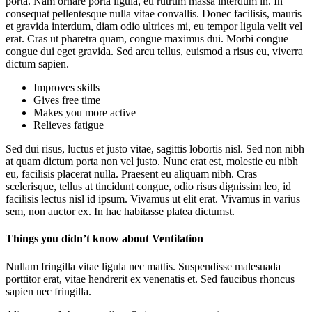
porta. Nam ornare porta ligula, eu rutrum massa interdum in. In
consequat pellentesque nulla vitae convallis. Donec facilisis, mauris
et gravida interdum, diam odio ultrices mi, eu tempor ligula velit vel
erat. Cras ut pharetra quam, congue maximus dui. Morbi congue
congue dui eget gravida. Sed arcu tellus, euismod a risus eu, viverra
dictum sapien.
Improves skills
Gives free time
Makes you more active
Relieves fatigue
Sed dui risus, luctus et justo vitae, sagittis lobortis nisl. Sed non nibh
at quam dictum porta non vel justo. Nunc erat est, molestie eu nibh
eu, facilisis placerat nulla. Praesent eu aliquam nibh. Cras
scelerisque, tellus at tincidunt congue, odio risus dignissim leo, id
facilisis lectus nisl id ipsum. Vivamus ut elit erat. Vivamus in varius
sem, non auctor ex. In hac habitasse platea dictumst.
Things you didn’t know about Ventilation
Nullam fringilla vitae ligula nec mattis. Suspendisse malesuada
porttitor erat, vitae hendrerit ex venenatis et. Sed faucibus rhoncus
sapien nec fringilla.