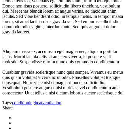
Donec felis leo, venenatis eget dui tincidunt, rutrum tristique odio.
Donec non risus posuere, sollicitudin libero tincidunt, vestibulum
dui. Maecenas blandit lorem ac augue varius, ac tincidunt enim
iaculis. Sed vitae hendrerit odio, in tempus metus. In tempor massa
lorem, sit amet lacinia risus gravida vel. Sed eu purus sollicitudin,
commodo odio sagittis, interdum ante. Sed quis augue ut dolor
gravida laoreet.
Aliquam massa ex, accumsan eget magna nec, aliquam porttitor
lacus. Morbi lacinia felis sit amet ex viverra, id posuere velit
molestie. Suspendisse rutrum nunc quis commodo condimentum.
Curabitur gravida scelerisque nunc quis semper. Vivamus eu metus
quis quam volutpat viverra ac ut odio. Phasellus volutpat tristique
consequat. Nunc vitae nisl et magna rhoncus sollicitudin.
Vestibulum posuere augue et nisi ultricies, vel condimentum ante
consectetur. Ut at tellus a nisi dictum lobortis auctor scelerisque dui.
Tags:
conditioning
heat
ventilation
Share